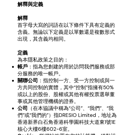
解釋與定義
解釋
首字母大寫的詞語在以下條件下具有定義的
含義。無論以下定義是以單數還是複數形式
出現，其含義均相同。
定義
為本隱私政策之目的：
帳戶
：指為您創建的用於訪問我們服務或部
分服務的唯一帳戶。
關聯公司
：指控制一方、受一方控制或與一
方共同控制的實體，其中“控制”指擁有50%
或以上的股份、股權或其他有權投票選舉董
事或其他管理機構的證券。
公司
（在本協議中稱為“公司”、“我們”、“我
們”或“我們的”）指DRESIO Limited，地址為
香港新界白石角香港科學園科技大道東1號1E
核心大樓6樓602-6室。