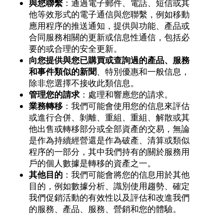
與您聯繫
：通過電子郵件、電話、短信或其
他等效形式的電子通信與您聯繫，例如移動
應用程序的推送通知，提供與功能、產品或
合同服務相關的更新或信息性通信，包括必
要的或合理的安全更新。
向您提供與您已購買或查詢過的產品、服務
和事件類似的新聞
、特別優惠和一般信息，
除非您選擇不接收此類信息。
管理您的請求
：處理和響應您的請求。
業務轉移
：我們可能會使用您的信息來評估
或進行合併、剝離、重組、重組、解散或其
他出售或轉移部分或全部資產的交易，無論
是作為持續經營還是作為破產、清算或類似
程序的一部分，其中我們持有的關於服務用
戶的個人數據是轉移的資產之一。
其他目的
：我們可能會將您的信息用於其他
目的，例如數據分析、識別使用趨勢、確定
我們促銷活動的有效性以及評估和改進我們
的服務、產品、服務、營銷和您的體驗。