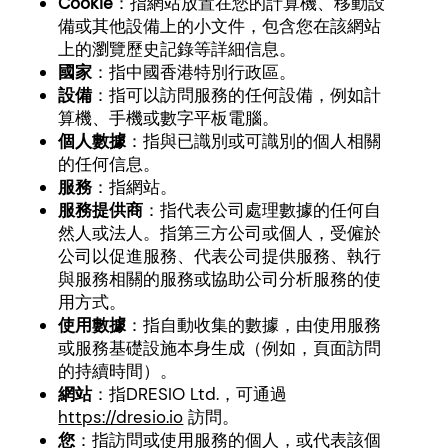
Cookie
：指網站放置在您的計算機、移動設
備或其他設備上的小文件，包含您在該網站
上的瀏覽歷史記錄等詳細信息。
國家
：指中國香港特別行政區。
設備
：指可以訪問服務的任何設備，例如計
算機、手機或數字平板電腦。
個人數據
：指與已識別或可識別的個人相關
的任何信息。
服務
：指網站。
服務提供商
：指代表公司處理數據的任何自
然人或法人。指第三方公司或個人，受僱於
公司以促進服務、代表公司提供服務、執行
與服務相關的服務或協助公司分析服務的使
用方式。
使用數據
：指自動收集的數據，由使用服務
或服務基礎設施本身生成（例如，頁面訪問
的持續時間）。
網站
：指DRESIO Ltd.，可通過
https://dresio.io
訪問。
您
：指訪問或使用服務的個人，或代表該個